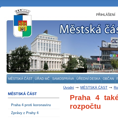
PŘIHLÁŠENÍ
MĚSTSKÁ ČÁST
ÚŘAD MČ
SAMOSPRÁVA
ÚŘEDNÍ DESKA
OBČAN
Úvodní
MĚSTSKÁ ČÁST
Ro
MĚSTSKÁ ČÁST
Praha 4 také
rozpočtu
Praha 4 proti koronaviru
Zprávy z Prahy 4