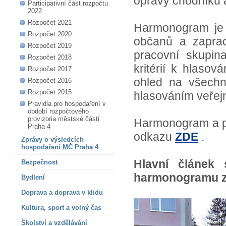
opravy chodníků a
Participativní část rozpočtu
2022
Rozpočet 2021
Harmonogram je n
Rozpočet 2020
občanů a zaprac
Rozpočet 2019
pracovní skupina
Rozpočet 2018
kritérií k hlaso
Rozpočet 2017
ohled na všechn
Rozpočet 2016
Rozpočet 2015
hlasováním veřejn
Pravidla pro hospodaření v
období rozpočtového
provizoria městské části
Harmonogram a pra
Praha 4
odkazu
ZDE
.
Zprávy o výsledcích
hospodaření MČ Praha 4
Hlavní článek
Bezpečnost
harmonogramu z
Bydlení
Doprava a doprava v klidu
Kultura, sport a volný čas
Školství a vzdělávání