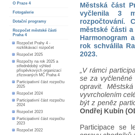
O Praze 4
Městská část P
vyčlenila 3 m
Fotogalerie
rozpočtování. 
Dotační programy
městské části a
Rozpočet městské části
Praha 4
Harmonogram a p
Rozpočet Prahy 4 -
rok schválila R
rozklikávací rozpočet
2023.
Rozpočet 2025
Rozpočty na rok 2025 a
střednědobý výhled
„V rámci partici
příspěvkových organizací
zřizovaných MČ Praha 4
se za vyčleněné 
Participativní část rozpočtu
opravit. Městská
2025
vyvrcholením celé
Rozpočet 2024
Participativní část rozpočtu
být z peněz parti
2024
Ondřej Kubín (O
Rozpočet 2023
Participativní část rozpočtu
2023
Participace se l
Rozpočet 2022