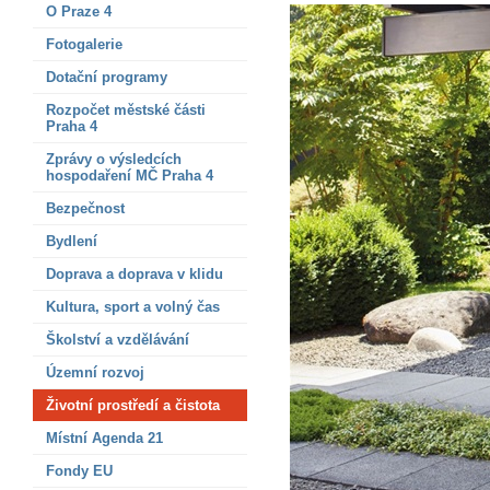
O Praze 4
Fotogalerie
Dotační programy
Rozpočet městské části
Praha 4
Zprávy o výsledcích
hospodaření MČ Praha 4
Bezpečnost
Bydlení
Doprava a doprava v klidu
Kultura, sport a volný čas
Školství a vzdělávání
Územní rozvoj
Životní prostředí a čistota
Místní Agenda 21
Fondy EU