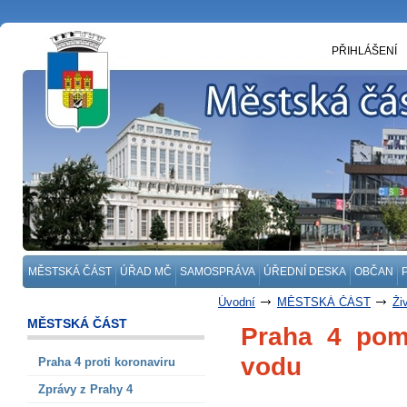
PŘIHLÁŠENÍ
MĚSTSKÁ ČÁST
ÚŘAD MČ
SAMOSPRÁVA
ÚŘEDNÍ DESKA
OBČAN
Úvodní
MĚSTSKÁ ČÁST
Ži
MĚSTSKÁ ČÁST
Praha 4 pom
vodu
Praha 4 proti koronaviru
Zprávy z Prahy 4