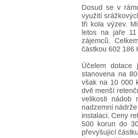
Dosud se v rámc
využití srážkový
tři kola výzev. 
letos na jaře 1
zájemců. Celkem
částkou 602 186 
Účelem dotace j
stanovena na 80
však na 10 000 k
dvě menší retenční
velikosti nádob
nadzemní nádrže b
instalaci. Ceny r
500 korun do 30
převyšující částku