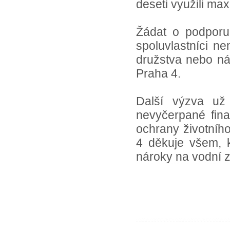
deseti využili ma
Žádat o podporu 
spoluvlastníci ne
družstva nebo ná
Praha 4.
Další výzva už
nevyčerpané fina
ochrany životníh
4 děkuje všem, kt
nároky na vodní z