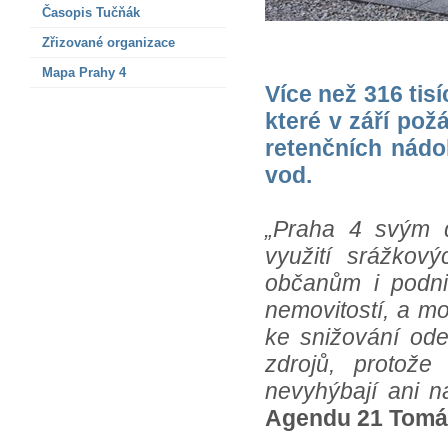
Časopis Tučňák
Zřizované organizace
Mapa Prahy 4
Více než 316 tis
které v září po
retenčních nádo
vod.
„Praha 4 svým 
využití srážko
občanům i podni
nemovitostí, a mo
ke snižování od
zdrojů, protož
nevyhýbají ani 
Agendu 21 Tomá