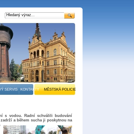
VÝ SERVIS
KONTAKTY
MĚSTSKÁ POLICIE
ní s vodou. Radní schválili budování
 zadrží a během sucha ji
poskytnou na
a