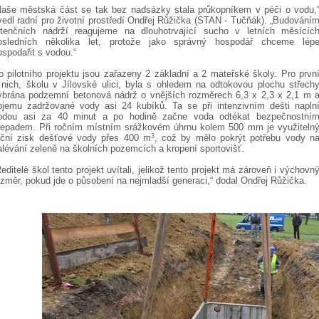
Naše městská část se tak bez nadsázky stala průkopníkem v péči o vodu,
vedl radní pro životní prostředí Ondřej Růžička (STAN - Tučňák). „Budování
etenčních nádrží reagujeme na dlouhotrvající sucho v letních měsícíc
osledních několika let, protože jako správný hospodář chceme lép
ospodařit s vodou.“
o pilotního projektu jsou zařazeny 2 základní a 2 mateřské školy. Pro prvn
 nich, školu v Jílovské ulici, byla s ohledem na odtokovou plochu střech
ybrána podzemní betonová nádrž o vnějších rozměrech 6,3 x 2,3 x 2,1 m 
bjemu zadržované vody asi 24 kubíků. Ta se při intenzivním dešti napln
odou asi za 40 minut a po hodině začne voda odtékat bezpečnostní
řepadem. Při ročním místním srážkovém úhrnu kolem 500 mm je využiteln
oční zisk dešťové vody přes 400 m
3
, což by mělo pokrýt potřebu vody n
alévání zeleně na školních pozemcích a kropení sportovišť.
Ředitelé škol tento projekt uvítali, jelikož tento projekt má zároveň i výchovn
ozměr, pokud jde o působení na nejmladší generaci,“ dodal Ondřej Růžička.