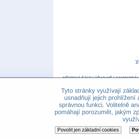
V
MĚSTSKÁ ČÁST
ÚŘAD MČ
SAMOSPRÁV
Tyto stránky využívají zákla
800 194 237
- Základní informační linka be
usnadňují jejich prohlížení 
Prohlášení o přístupnosti
správnou funkci. Volitelně an
Copyright © 2013 Městská část Praha 4, A
pomáhají porozumět, jakým zp
využív
Povolit jen základní cookies
Po