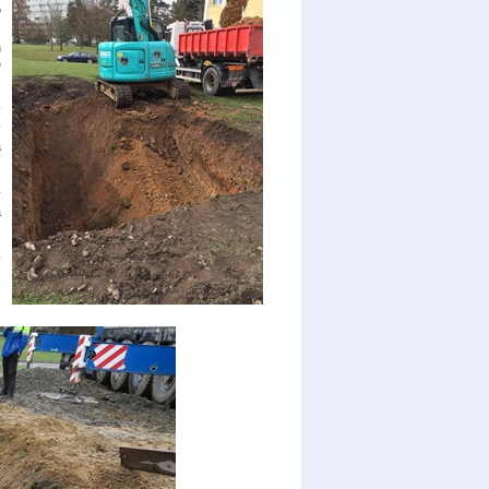
“
m
h
e
í
y
a
í
m
ý
a
ý