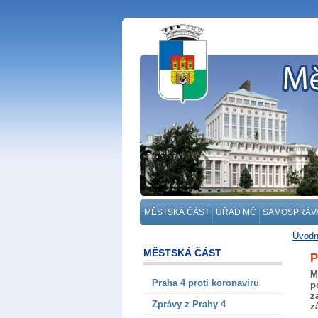
MĚSTSKÁ ČÁST
ÚŘAD MČ
SAMOSPRÁV
Úvodn
MĚSTSKÁ ČÁST
P
M
Praha 4 proti koronaviru
p
z
Zprávy z Prahy 4
z