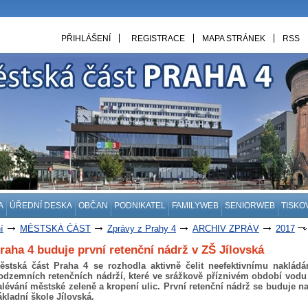
PŘIHLÁŠENÍ
REGISTRACE
MAPA STRÁNEK
RSS
A
ÚŘEDNÍ DESKA
OBČAN
PODNIKATEL
FAMILYWEB
SENIORWEB
TISKO
í
MĚSTSKÁ ČÁST
Zprávy z Prahy 4
ARCHIV ZPRÁV
2017
raha 4 buduje první retenční nádrž v ZŠ Jílovská
ěstská část Praha 4 se rozhodla aktivně čelit neefektivnímu nakládá
odzemních retenčních nádrží, které ve srážkově příznivém období vodu
alévání městské zeleně a kropení ulic. První retenční nádrž se buduje n
ákladní škole Jílovská.