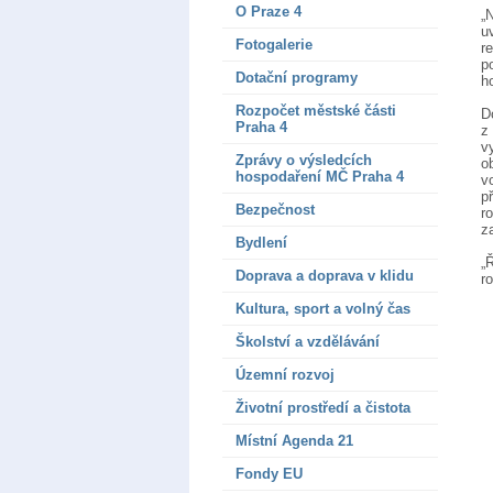
O Praze 4
„
u
Fotogalerie
r
p
Dotační programy
h
Rozpočet městské části
D
Praha 4
z
v
Zprávy o výsledcích
o
hospodaření MČ Praha 4
v
p
Bezpečnost
r
z
Bydlení
„
Doprava a doprava v klidu
r
Kultura, sport a volný čas
Školství a vzdělávání
Územní rozvoj
Životní prostředí a čistota
Místní Agenda 21
Fondy EU