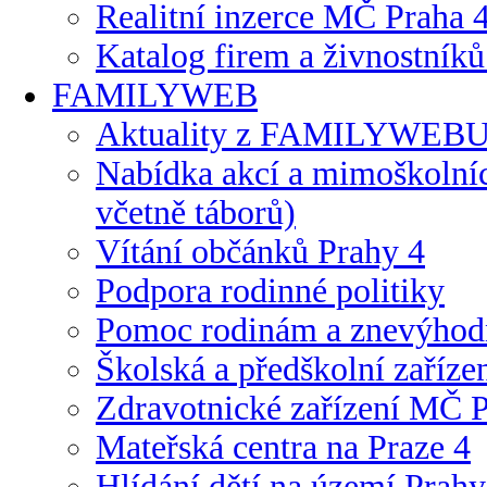
Realitní inzerce MČ Praha 
Katalog firem a živnostníků
FAMILYWEB
Aktuality z FAMILYWEB
Nabídka akcí a mimoškolních 
včetně táborů)
Vítání občánků Prahy 4
Podpora rodinné politiky
Pomoc rodinám a znevýhod
Školská a předškolní zaříze
Zdravotnické zařízení MČ P
Mateřská centra na Praze 4
Hlídání dětí na území Prahy