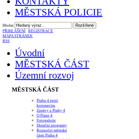
KONTAKTY
MĚSTSKÁ POLICIE
Hledat
PŘIHLÁŠENÍ
REGISTRACE
MAPA STRÁNEK
RSS
Úvodní
MĚSTSKÁ ČÁST
Územní rozvoj
MĚSTSKÁ ČÁST
Praha 4 proti
koronaviru
Zprávy z Prahy 4
O Praze 4
Fotogalerie
Dotační programy
Rozpočet městské
části Praha 4