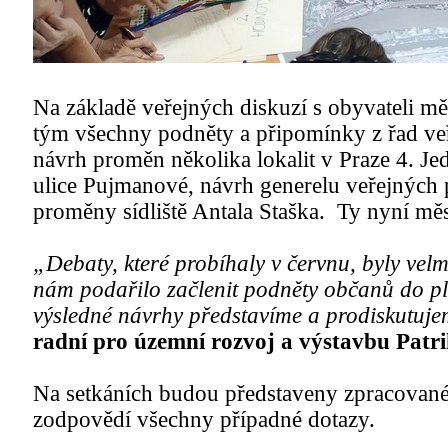
Na základě veřejných diskuzí s obyvateli mě
tým všechny podněty a připomínky z řad veře
návrh proměn několika lokalit v Praze 4. Jed
ulice Pujmanové, návrh generelu veřejných p
proměny sídliště Antala Staška. Ty nyní měst
„Debaty, které probíhaly v červnu, byly velm
nám podařilo začlenit podněty občanů do plá
výsledné návrhy představíme a prodiskutuje
radní pro územní rozvoj a výstavbu Pat
Na setkáních budou představeny zpracované 
zodpovědí všechny případné dotazy.