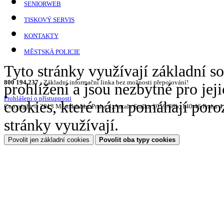
SENIORWEB
TISKOVÝ SERVIS
KONTAKTY
MĚSTSKÁ POLICIE
Tyto stránky využívají základní so
800 194 237
- Základní informační linka bez možnosti přepojování!
prohlížení a jsou nezbytné pro jej
Prohlášení o přístupnosti
cookies, které nám pomáhají por
Copyright © 2013 Městská část Praha 4, Antala Staška 2059/80b, 140 46 Praha 4
stránky využívají.
Povolit jen základní cookies
Povolit oba typy cookies