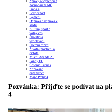
Zprávy o výsledcích
hospodaření MČ
Praha 4
Bezpečnost
Bydlení
Doprava a doprava v
klidu
Kultura, sport a
volný čas
Školství a
vzdělávání
Územní rozvoj
Životní prostředí a
čistota
Místní Agenda 21
Fondy EU
Časopis Tučňák
Zřizované
organizace
Mapa Prahy 4
Pozvánka: Přijďte se podívat na 
4