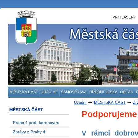
PŘIHLÁŠENÍ
MĚSTSKÁ ČÁST
ÚŘAD MČ
SAMOSPRÁVA
ÚŘEDNÍ DESKA
OBČAN
Úvodní
MĚSTSKÁ ČÁST
Ži
MĚSTSKÁ ČÁST
Podporujeme 
Praha 4 proti koronaviru
V rámci dobrov
Zprávy z Prahy 4