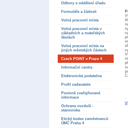
Odbory a oddělení úřadu
P
Formuláře a žádosti
V
t
Volná pracovní místa
n
s
Volná pracovní místa v
v
základních a mateřských
p
školách
m
ú
Volná pracovní místa na
v
jiných městských částech
V
m
Czech POINT v Praze 4
p
s
Informační centra
p
C
Elektronická podatelna
Profil zadavatele
Povinně zveřejňované
informace
V
Ochrana ovzduší -
stanoviska
Etický kodex zaměstnanců
ÚMČ Praha 4