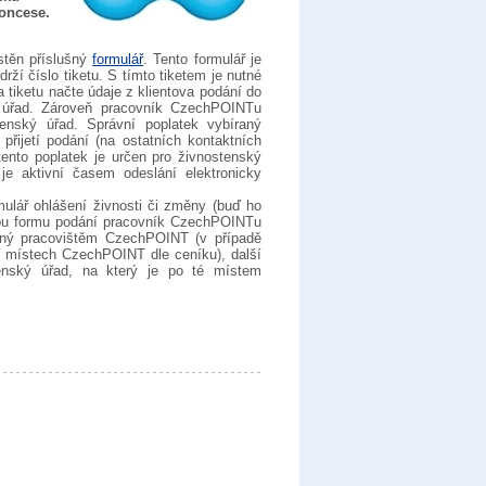
koncese.
stěn příslušný
formulář
. Tento formulář je
rží číslo tiketu. S tímto tiketem je nutné
tiketu načte údaje z klientova podání do
ý úřad. Zároveň pracovník CzechPOINTu
enský úřad. Správní poplatek vybíraný
řijetí podání (na ostatních kontaktních
ento poplatek je určen pro živnostenský
 aktivní časem odeslání elektronicky
mulář ohlášení živnosti či změny (buď ho
nou formu podání pracovník CzechPOINTu
aný pracovištěm CzechPOINT (v případě
ch místech CzechPOINT dle ceníku), další
tenský úřad, na který je po té místem