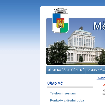
MĚSTSKÁ ČÁST
ÚŘAD MČ
SAMOSPRÁV
Úvodn
ÚŘAD MČ
P
N
Telefonní seznam
k
Kontakty a úřední doba