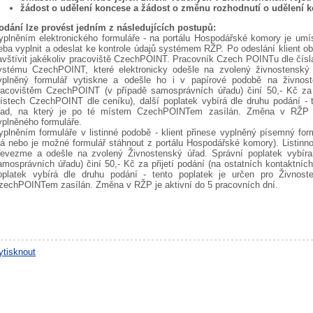
žádost o udělení koncese a žádost o změnu rozhodnutí o udělení 
odání lze provést jedním z následujících postupů:
yplněním elektronického formuláře - na portálu Hospodářské komory je umí
řeba vyplnit a odeslat ke kontrole údajů systémem RŽP. Po odeslání klient obd
avštívit jakékoliv pracoviště CzechPOINT. Pracovník Czech POINTu dle čísla 
ystému CzechPOINT, které elektronicky odešle na zvolený živnostensk
yplněný formulář vytiskne a odešle ho i v papírové podobě na živnost
racovištěm CzechPOINT (v případě samosprávních úřadu) činí 50,- Kč za p
ístech CzechPOINT dle ceníku), další poplatek vybírá dle druhu podání - t
řad, na který je po té místem CzechPOINTem zasílán. Změna v RŽP je
yplněného formuláře.
yplněním formuláře v listinné podobě - klient přinese vyplněný písemný for
á nebo je možné formulář stáhnout z portálu Hospodářské komory). Listin
řevezme a odešle na zvolený Živnostenský úřad. Správní poplatek vybír
amosprávních úřadu) činí 50,- Kč za přijetí podání (na ostatních kontaktní
oplatek vybírá dle druhu podání - tento poplatek je určen pro Živnos
zechPOINTem zasílán. Změna v RŽP je aktivní do 5 pracovních dní.
ytisknout