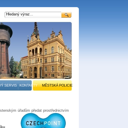
VÝ SERVIS
KONTAKTY
MĚSTSKÁ POLICIE
stenským úřadům předat prostřednictvím
íku