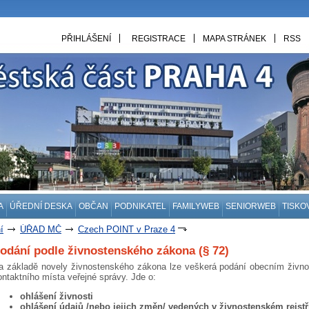
PŘIHLÁŠENÍ
REGISTRACE
MAPA STRÁNEK
RSS
A
ÚŘEDNÍ DESKA
OBČAN
PODNIKATEL
FAMILYWEB
SENIORWEB
TISKO
í
ÚŘAD MČ
Czech POINT v Praze 4
odání podle živnostenského zákona (§ 72)
a základě novely živnostenského zákona lze veškerá podání obecním živno
ontaktního místa veřejné správy. Jde o:
ohlášení živnosti
ohlášení údajů /nebo jejich změn/ vedených v živnostenském rejstř