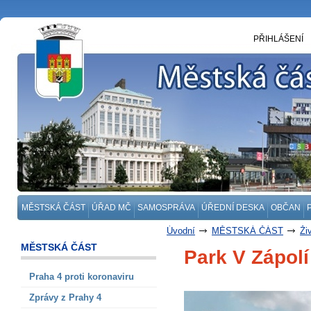
PŘIHLÁŠENÍ
MĚSTSKÁ ČÁST
ÚŘAD MČ
SAMOSPRÁVA
ÚŘEDNÍ DESKA
OBČAN
Úvodní
MĚSTSKÁ ČÁST
Ži
MĚSTSKÁ ČÁST
Park V Zápolí 
Praha 4 proti koronaviru
Zprávy z Prahy 4