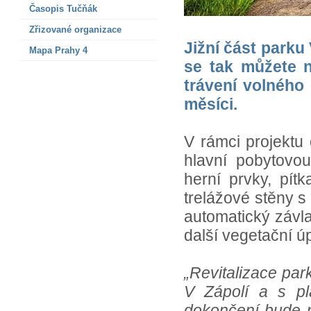
Časopis Tučňák
Zřizované organizace
Jižní část parku 
Mapa Prahy 4
se tak můžete n
trávení volného 
měsíci.
V rámci projektu
hlavní pobytovou
herní prvky, pít
trelážové stěny s
automatický závla
další vegetační ú
„Revitalizace pa
V Zápolí a s pl
dokončení bude ná