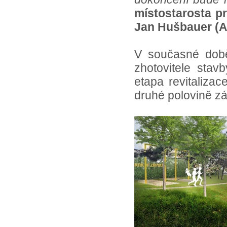
místostarosta p
Jan Hušbauer (
V současné době 
zhotovitele stav
etapa revitaliza
druhé polovině zá