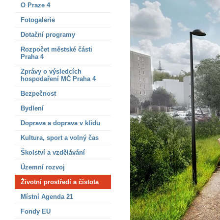
O Praze 4
Fotogalerie
Dotační programy
Rozpočet městské části
Praha 4
Zprávy o výsledcích
hospodaření MČ Praha 4
Bezpečnost
Bydlení
Doprava a doprava v klidu
Kultura, sport a volný čas
Školství a vzdělávání
Územní rozvoj
Životní prostředí a čistota
Místní Agenda 21
Fondy EU