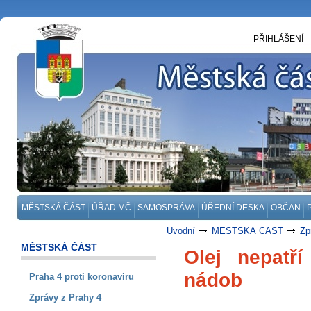
PŘIHLÁŠENÍ
MĚSTSKÁ ČÁST
ÚŘAD MČ
SAMOSPRÁVA
ÚŘEDNÍ DESKA
OBČAN
Úvodní
MĚSTSKÁ ČÁST
Zp
MĚSTSKÁ ČÁST
Olej nepatří
nádob
Praha 4 proti koronaviru
Zprávy z Prahy 4