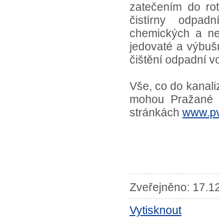
zatečením do ro
čistírny odpa
chemických a ne
jedovaté a výbušn
čištění odpadní v
Vše, co do kanali
mohou Pražané n
stránkách
www.pv
Zveřejněno: 17.12
Vytisknout