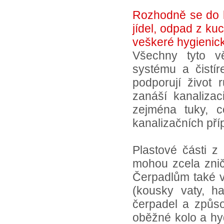
Rozhodně se do k
jídel, odpad z kuc
veškeré hygienick
Všechny tyto vě
systému a čistír
podporují život
zanáší kanaliza
zejména tuky, c
kanalizačních příp
Plastové části z
mohou zcela znič
Čerpadlům také v
(kousky vaty, h
čerpadel a způso
oběžné kolo a hy