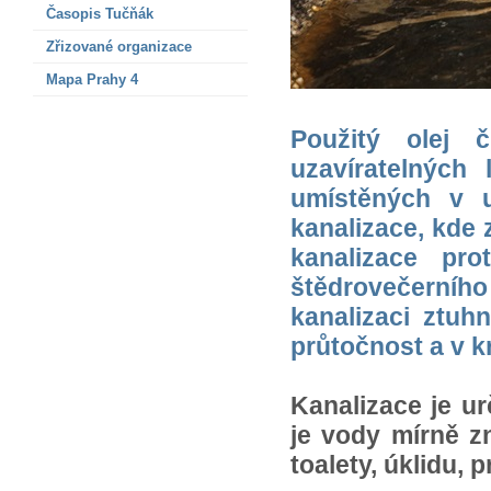
Časopis Tučňák
Zřizované organizace
Mapa Prahy 4
Použitý olej 
uzavíratelných
umístěných v u
kanalizace, kde
kanalizace pr
štědrovečerního
kanalizaci ztuh
průtočnost a v k
Kanalizace je u
je vody mírně z
toalety, úklidu, p