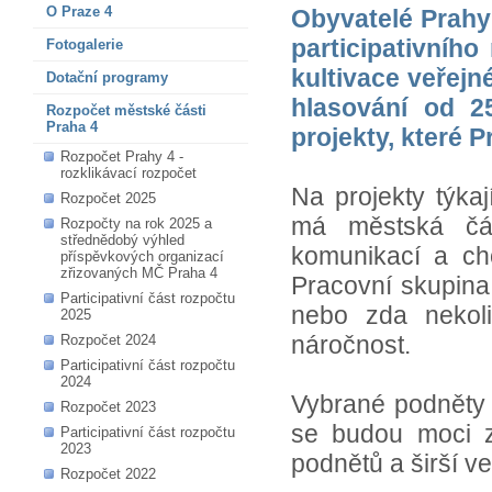
O Praze 4
Obyvatelé Prahy 
participativníh
Fotogalerie
kultivace veřej
Dotační programy
hlasování od 2
Rozpočet městské části
Praha 4
projekty, které P
Rozpočet Prahy 4 -
rozklikávací rozpočet
Na projekty týka
Rozpočet 2025
má městská čás
Rozpočty na rok 2025 a
střednědobý výhled
komunikací a ch
příspěvkových organizací
zřizovaných MČ Praha 4
Pracovní skupina 
Participativní část rozpočtu
nebo zda nekoli
2025
náročnost.
Rozpočet 2024
Participativní část rozpočtu
2024
Vybrané podněty 
Rozpočet 2023
se budou moci zú
Participativní část rozpočtu
2023
podnětů a širší ve
Rozpočet 2022