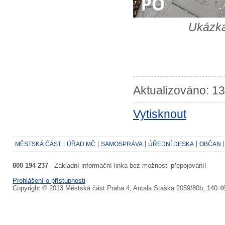
Ukázka
Aktualizováno: 13
Vytisknout
MĚSTSKÁ ČÁST
ÚŘAD MČ
SAMOSPRÁVA
ÚŘEDNÍ DESKA
OBČAN
800 194 237
- Základní informační linka bez možnosti přepojování!
Prohlášení o přístupnosti
Copyright © 2013 Městská část Praha 4, Antala Staška 2059/80b, 140 4