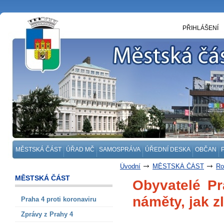
PŘIHLÁŠENÍ
MĚSTSKÁ ČÁST
ÚŘAD MČ
SAMOSPRÁVA
ÚŘEDNÍ DESKA
OBČAN
Úvodní
MĚSTSKÁ ČÁST
Ro
MĚSTSKÁ ČÁST
Obyvatelé Pr
náměty, jak z
Praha 4 proti koronaviru
Zprávy z Prahy 4