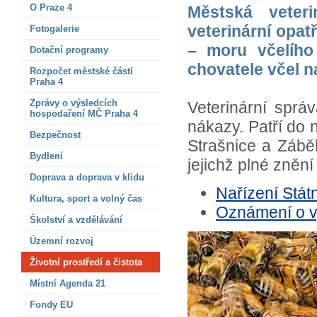
O Praze 4
Městská veter
veterinární opa
Fotogalerie
– moru včelího
Dotační programy
chovatele včel n
Rozpočet městské části
Praha 4
Zprávy o výsledcích
Veterinární sprá
hospodaření MČ Praha 4
nákazy. Patří do n
Bezpečnost
Strašnice a Zábě
Bydlení
jejichž plné zněn
Doprava a doprava v klidu
Nařízení Státn
Kultura, sport a volný čas
Oznámení o v
Školství a vzdělávání
Územní rozvoj
Životní prostředí a čistota
Místní Agenda 21
Fondy EU