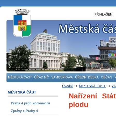
PŘIHLÁŠENÍ
MĚSTSKÁ ČÁST
ÚŘAD MČ
SAMOSPRÁVA
ÚŘEDNÍ DESKA
OBČAN
Úvodní
MĚSTSKÁ ČÁST
Ži
MĚSTSKÁ ČÁST
Nařízení Stá
plodu
Praha 4 proti koronaviru
Zprávy z Prahy 4