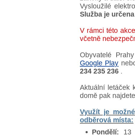
Vysloužilé elekt
Služba je určen
V rámci této akc
včetně nebezpečný
Obyvatelé Prahy
Google Play
neb
234 235 236
.
Aktuální letáček
domě pak najdet
Využít je možn
odběrová místa:
Pondělí:
13 –