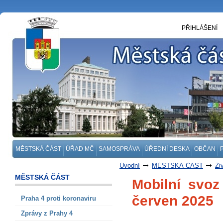
PŘIHLÁŠENÍ
MĚSTSKÁ ČÁST
ÚŘAD MČ
SAMOSPRÁVA
ÚŘEDNÍ DESKA
OBČAN
Úvodní
MĚSTSKÁ ČÁST
Ži
MĚSTSKÁ ČÁST
Mobilní svoz
červen 2025
Praha 4 proti koronaviru
Zprávy z Prahy 4