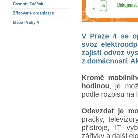
Časopis Tučňák
Zřizované organizace
Mapa Prahy 4
V Praze 4 se o
svoz elektrood
zajistí odvoz vy
z domácností. Ak
Kromě mobilníh
hodinou
, je mož
podle rozpisu na 
Odevzdat je m
pračky, televizo
přístroje, IT vy
zářivky a další el