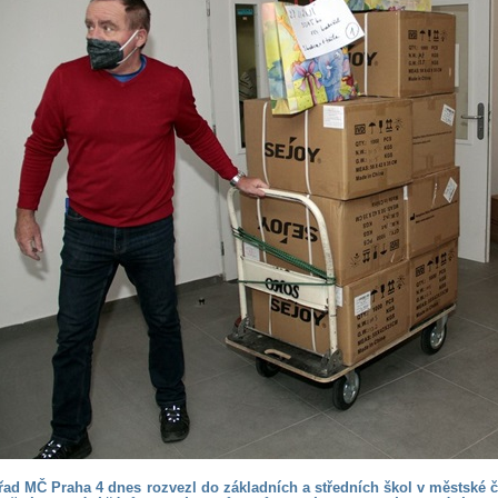
řad MČ Praha 4 dnes rozvezl do základních a středních škol v městské čá