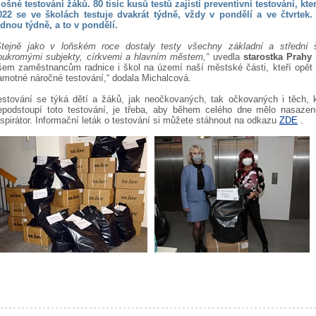
lošné testování žáků. 80 tisíc kusů testů zajistí preventivní testování, kt
022 se ve školách testuje dvakrát týdně, vždy v pondělí a ve čtvrtek
ednou týdně, a to v pondělí.
Stejně jako v loňském roce dostaly testy všechny základní a střední 
oukromými subjekty, církvemi a hlavním městem,“
uvedla
starostka Prahy
šem zaměstnancům radnice i škol na území naší městské části, kteří opět zajis
amotné náročné testování,“ dodala Michalcová.
estování se týká dětí a žáků, jak neočkovaných, tak očkovaných i těch, kt
epodstoupí toto testování, je třeba, aby během celého dne mělo nasazeno
espirátor. Informační leták o testování si můžete stáhnout na odkazu
ZDE
.