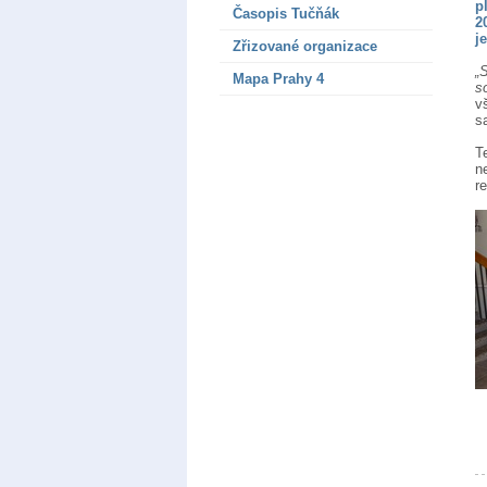
p
Časopis Tučňák
2
j
Zřizované organizace
„
Mapa Prahy 4
s
v
s
T
n
r