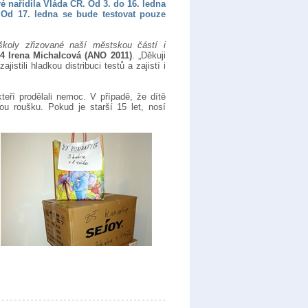
eré nařídila Vláda ČR. Od 3. do 16. ledna
. Od 17. ledna se bude testovat pouze
školy zřizované naší městskou částí i
 4 Irena Michalcová (ANO 2011)
. „Děkuji
tili hladkou distribuci testů a zajistí i
eří prodělali nemoc. V případě, že dítě
u roušku. Pokud je starší 15 let, nosí