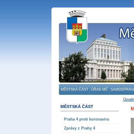
MĚSTSKÁ ČÁST
ÚŘAD MČ
SAMOSPRÁV
Úvodn
MĚSTSKÁ ČÁST
M
Praha 4 proti koronaviru
Zprávy z Prahy 4