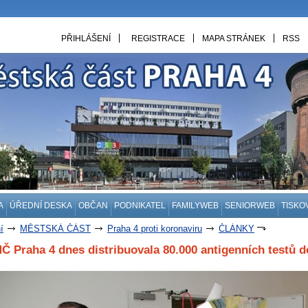
PŘIHLÁŠENÍ
REGISTRACE
MAPA STRÁNEK
RSS
A
ÚŘEDNÍ DESKA
OBČAN
PODNIKATEL
FAMILYWEB
SENIORWEB
TISKO
í
MĚSTSKÁ ČÁST
Praha 4 proti koronaviru
ČLÁNKY
Č Praha 4 dnes distribuovala 80.000 antigenních testů d