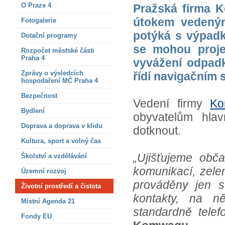
O Praze 4
Pražská firma 
útokem vedeným
Fotogalerie
potýká s výpadk
Dotační programy
se mohou projev
Rozpočet městské části
Praha 4
vyvážení odpadk
Zprávy o výsledcích
řídí navigačním
hospodaření MČ Praha 4
Bezpečnost
Vedení firmy
K
Bydlení
obyvatelům hla
Doprava a doprava v klidu
dotknout.
Kultura, sport a volný čas
„Ujišťujeme obč
Školství a vzdělávání
komunikací, zele
Územní rozvoj
prováděny jen s
Životní prostředí a čistota
kontakty, na n
Místní Agenda 21
standardně telef
Fondy EU