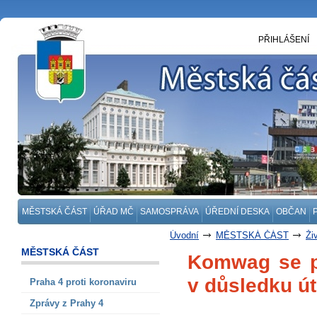
PŘIHLÁŠENÍ
MĚSTSKÁ ČÁST
ÚŘAD MČ
SAMOSPRÁVA
ÚŘEDNÍ DESKA
OBČAN
Úvodní
MĚSTSKÁ ČÁST
Ži
MĚSTSKÁ ČÁST
Komwag se p
v důsledku ú
Praha 4 proti koronaviru
Zprávy z Prahy 4