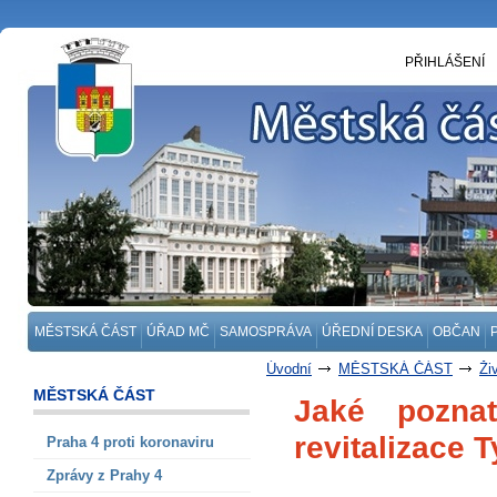
PŘIHLÁŠENÍ
MĚSTSKÁ ČÁST
ÚŘAD MČ
SAMOSPRÁVA
ÚŘEDNÍ DESKA
OBČAN
Úvodní
MĚSTSKÁ ČÁST
Ži
MĚSTSKÁ ČÁST
Jaké pozna
revitalizace 
Praha 4 proti koronaviru
Zprávy z Prahy 4