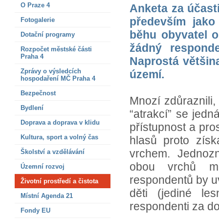
O Praze 4
Anketa za účast
především jako
Fotogalerie
běhu obyvatel ok
Dotační programy
žádný respond
Rozpočet městské části
Praha 4
Naprostá většina
Zprávy o výsledcích
území.
hospodaření MČ Praha 4
Bezpečnost
Mnozí zdůraznili
Bydlení
“atrakcí” se jedn
Doprava a doprava v klidu
přístupnost a pr
Kultura, sport a volný čas
hlasů proto zís
vrchem. Jednozn
Školství a vzdělávání
obou vrchů mo
Územní rozvoj
respondentů by uví
Životní prostředí a čistota
děti (jediné le
Místní Agenda 21
respondenti za dos
Fondy EU