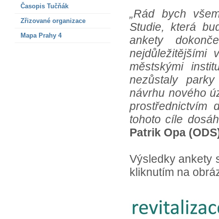
Časopis Tučňák
„Rád bych všem
Zřizované organizace
Studie, která bu
Mapa Prahy 4
ankety dokonč
nejdůležitějšími
městskými insti
nezůstaly park
návrhu nového úze
prostřednictvím 
tohoto cíle dosá
Patrik Opa (ODS
Výsledky ankety 
kliknutím na obrá