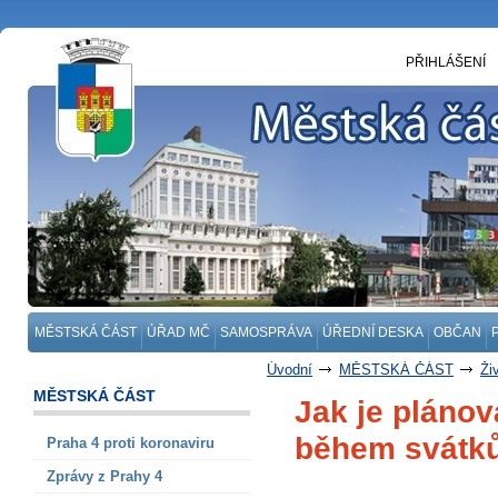
PŘIHLÁŠENÍ
MĚSTSKÁ ČÁST
ÚŘAD MČ
SAMOSPRÁVA
ÚŘEDNÍ DESKA
OBČAN
Úvodní
MĚSTSKÁ ČÁST
Ži
MĚSTSKÁ ČÁST
Jak je pláno
během svátk
Praha 4 proti koronaviru
Zprávy z Prahy 4