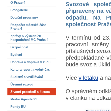
O Praze 4
Svozové společ
připraveny na v
Fotogalerie
odpadu. Na Pr
Dotační programy
společnost Pražs
Rozpočet městské části
Praha 4
Zprávy o výsledcích
V termínu od 23.
hospodaření MČ Praha 4
pracovní směny
Bezpečnost
příslušných svoz
Bydlení
předpokládané vě
Doprava a doprava v klidu
bude svoz a úklid 
Kultura, sport a volný čas
Více
v letáku
a na
Školství a vzdělávání
Územní rozvoj
O správném odklá
Životní prostředí a čistota
v článku na odk
Místní Agenda 21
Fondy EU