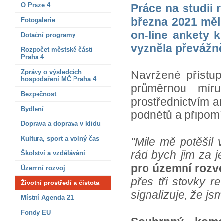
O Praze 4
Práce na studii 
března 2021 měli
Fotogalerie
on-line ankety 
Dotační programy
vyzněla převážně
Rozpočet městské části
Praha 4
Zprávy o výsledcích
Navržené přístu
hospodaření MČ Praha 4
průměrnou míru
Bezpečnost
prostřednictvím 
Bydlení
podnětů a připom
Doprava a doprava v klidu
Kultura, sport a volný čas
"Mile mě potěšil 
rád bych jim za 
Školství a vzdělávání
pro územní rozv
Územní rozvoj
přes tři stovky 
Životní prostředí a čistota
signalizuje, že j
Místní Agenda 21
Fondy EU