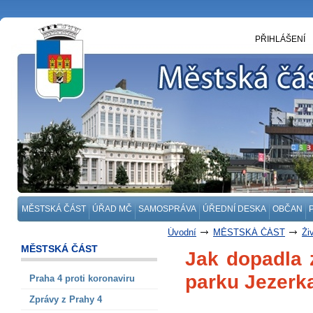
PŘIHLÁŠENÍ
MĚSTSKÁ ČÁST
ÚŘAD MČ
SAMOSPRÁVA
ÚŘEDNÍ DESKA
OBČAN
Úvodní
MĚSTSKÁ ČÁST
Ži
MĚSTSKÁ ČÁST
Jak dopadla 
parku Jezerk
Praha 4 proti koronaviru
Zprávy z Prahy 4