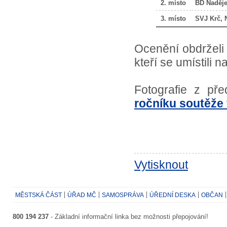
2. místo
BD Naděje
3. místo
SVJ Krč, N
Ocenění obdrželi 
kteří se umístili
Fotografie z př
ročníku soutěže 
Vytisknout
MĚSTSKÁ ČÁST
ÚŘAD MČ
SAMOSPRÁVA
ÚŘEDNÍ DESKA
OBČAN
800 194 237
- Základní informační linka bez možnosti přepojování!