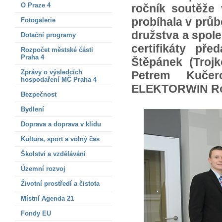
O Praze 4
ročník soutěže 
probíhala v průb
Fotogalerie
družstva a spole
Dotační programy
certifikáty př
Rozpočet městské části
Praha 4
Štěpánek (Trojk
Zprávy o výsledcích
Petrem Kučer
hospodaření MČ Praha 4
ELEKTORWIN Ro
Bezpečnost
Bydlení
Doprava a doprava v klidu
Kultura, sport a volný čas
Školství a vzdělávání
Územní rozvoj
Životní prostředí a čistota
Místní Agenda 21
Fondy EU