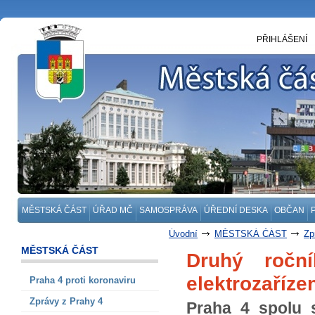
PŘIHLÁŠENÍ
MĚSTSKÁ ČÁST
ÚŘAD MČ
SAMOSPRÁVA
ÚŘEDNÍ DESKA
OBČAN
Úvodní
MĚSTSKÁ ČÁST
Zp
MĚSTSKÁ ČÁST
Druhý ročn
elektrozaříze
Praha 4 proti koronaviru
Zprávy z Prahy 4
Praha 4 spolu 