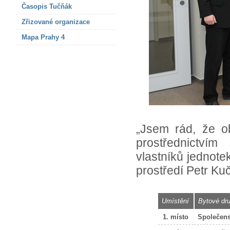
Časopis Tučňák
Zřizované organizace
Mapa Prahy 4
„Jsem rád, že ob
prostřednictví
vlastníků jednotek
prostředí Petr Ku
Umístění
Bytové dru
1. místo
Společens