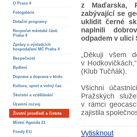
O Praze 4
z Maďarska, P
zabývající se g
Fotogalerie
uklidit černé 
Dotační programy
naplnili dobro
Rozpočet městské části
Praha 4
odpadem v ulici Š
Zprávy o výsledcích
hospodaření MČ Praha 4
„Děkuji všem do
Bezpečnost
v Hodkovičkách,“
Bydlení
(Klub Tučňák).
Doprava a doprava v klidu
Kultura, sport a volný čas
Všichni účastní
Pražských služe
Školství a vzdělávání
v rámci geocasc
Územní rozvoj
zajistila společ
Životní prostředí a čistota
Místní Agenda 21
Vytisknout
Fondy EU