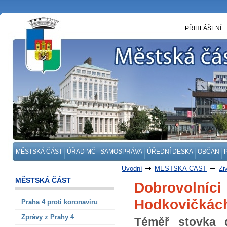
PŘIHLÁŠENÍ
MĚSTSKÁ ČÁST
ÚŘAD MČ
SAMOSPRÁVA
ÚŘEDNÍ DESKA
OBČAN
Úvodní
MĚSTSKÁ ČÁST
Ži
MĚSTSKÁ ČÁST
Dobrovolní
Hodkovičkác
Praha 4 proti koronaviru
Zprávy z Prahy 4
Téměř stovka d