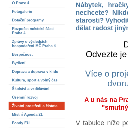
O Praze 4
Nábytek, hračky
nechcete? Nikd
Fotogalerie
starosti? Vyhodi
Dotační programy
dělat radost jiný
Rozpočet městské části
Praha 4
Zprávy o výsledcích
D
hospodaření MČ Praha 4
Odvezte je
Bezpečnost
Bydlení
Více o pro
Doprava a doprava v klidu
Kultura, sport a volný čas
dvor
Školství a vzdělávání
Územní rozvoj
A u nás na Pr
Životní prostředí a čistota
"smutný"
Místní Agenda 21
V tabulce níže p
Fondy EU