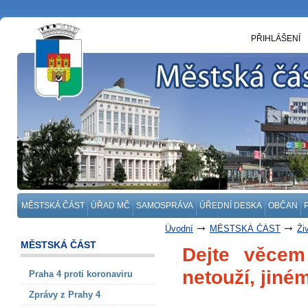
PŘIHLÁŠENÍ
MĚSTSKÁ ČÁST
ÚŘAD MČ
SAMOSPRÁVA
ÚŘEDNÍ DESKA
OBČAN
Úvodní
MĚSTSKÁ ČÁST
Ži
MĚSTSKÁ ČÁST
Dejte věce
netouží, jiné
Praha 4 proti koronaviru
Zprávy z Prahy 4