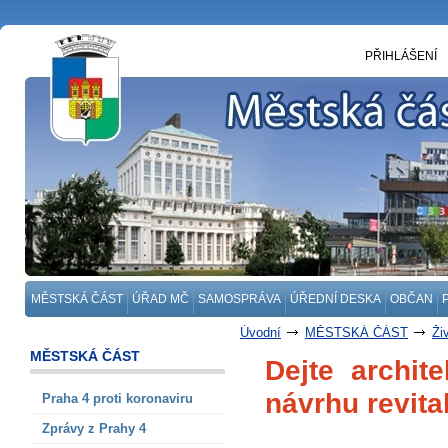
PŘIHLÁŠENÍ
MĚSTSKÁ ČÁST
ÚŘAD MČ
SAMOSPRÁVA
ÚŘEDNÍ DESKA
OBČAN
Úvodní
MĚSTSKÁ ČÁST
Ži
MĚSTSKÁ ČÁST
Dejte archit
návrhu revita
Praha 4 proti koronaviru
Zprávy z Prahy 4