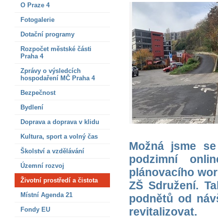
O Praze 4
Fotogalerie
Dotační programy
Rozpočet městské části
Praha 4
Zprávy o výsledcích
hospodaření MČ Praha 4
Bezpečnost
Bydlení
Doprava a doprava v klidu
Kultura, sport a volný čas
Možná jsme se v
Školství a vzdělávání
podzimní onli
Územní rozvoj
plánovacího wo
Životní prostředí a čistota
ZŠ Sdružení. Tak
Místní Agenda 21
podnětů od návš
revitalizovat.
Fondy EU