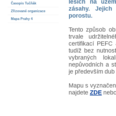
lesích na územ
Časopis Tučňák
zásahy. Jejich
Zřizované organizace
porostu.
Mapa Prahy 4
Tento způsob ob
trvale udržitel
certifikací PEF
tudíž bez nutnost
vybraných loka
nepůvodních a st
je především dub
Mapu s vyznačený
najdete
ZDE
nebo 