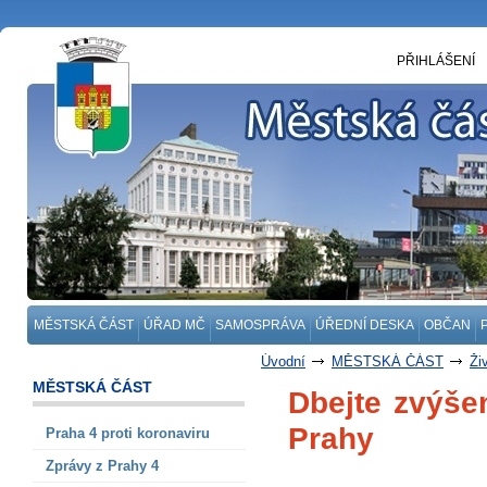
PŘIHLÁŠENÍ
MĚSTSKÁ ČÁST
ÚŘAD MČ
SAMOSPRÁVA
ÚŘEDNÍ DESKA
OBČAN
Úvodní
MĚSTSKÁ ČÁST
Ži
MĚSTSKÁ ČÁST
Dbejte zvýše
Prahy
Praha 4 proti koronaviru
Zprávy z Prahy 4