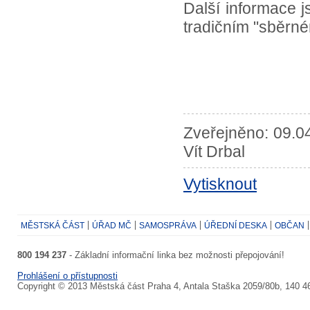
Další informace 
tradičním "sběrn
Zveřejněno: 09.0
Vít Drbal
Vytisknout
MĚSTSKÁ ČÁST
ÚŘAD MČ
SAMOSPRÁVA
ÚŘEDNÍ DESKA
OBČAN
800 194 237
- Základní informační linka bez možnosti přepojování!
Prohlášení o přístupnosti
Copyright © 2013 Městská část Praha 4, Antala Staška 2059/80b, 140 4