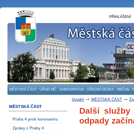
PŘIHLÁŠENÍ
MĚSTSKÁ ČÁST
ÚŘAD MČ
SAMOSPRÁVA
ÚŘEDNÍ DESKA
OBČAN
Úvodní
MĚSTSKÁ ČÁST
Ži
MĚSTSKÁ ČÁST
Další služby
odpady začína
Praha 4 proti koronaviru
Zprávy z Prahy 4