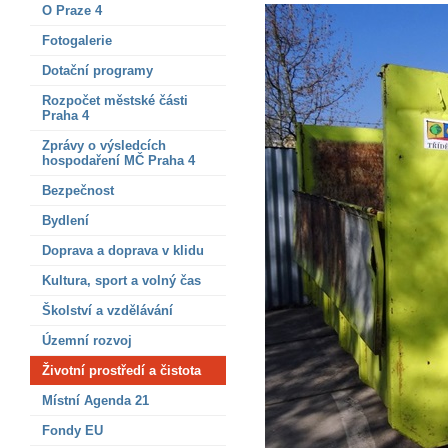
O Praze 4
Fotogalerie
Dotační programy
Rozpočet městské části
Praha 4
Zprávy o výsledcích
hospodaření MČ Praha 4
Bezpečnost
Bydlení
Doprava a doprava v klidu
Kultura, sport a volný čas
Školství a vzdělávání
Územní rozvoj
Životní prostředí a čistota
Místní Agenda 21
Fondy EU