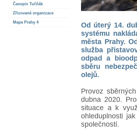
Časopis Tučňák
Zřizované organizace
Mapa Prahy 4
Od úterý 14. du
systému naklád
města Prahy. O
služba přistav
odpad a bioodp
sběru nebezpeč
olejů.
Provoz sběrných
dubna 2020. Pro
situace a k vyu
ohleduplnosti j
společností.