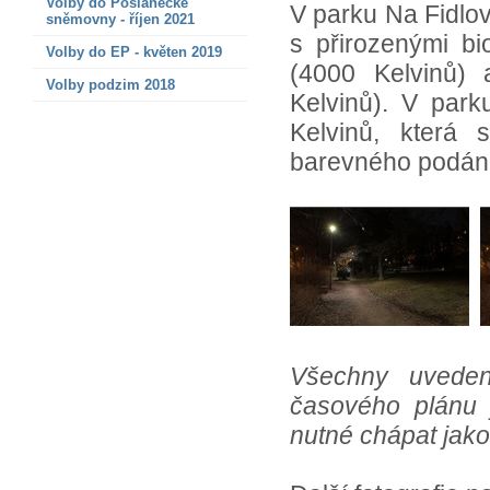
Volby do Poslanecké
V parku Na Fidlov
sněmovny - říjen 2021
s přirozenými bi
Volby do EP - květen 2019
(4000 Kelvinů)
Volby podzim 2018
Kelvinů). V par
Kelvinů, která 
barevného podání
Všechny uvedené
časového plánu 
nutné chápat jako