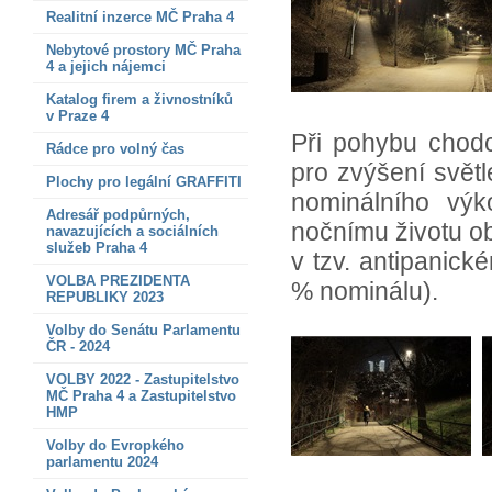
Realitní inzerce MČ Praha 4
Nebytové prostory MČ Praha
4 a jejich nájemci
Katalog firem a živnostníků
v Praze 4
Při pohybu chodc
Rádce pro volný čas
pro zvýšení svět
Plochy pro legální GRAFFITI
nominálního výk
Adresář podpůrných,
nočnímu životu o
navazujících a sociálních
služeb Praha 4
v tzv. antipanick
VOLBA PREZIDENTA
% nominálu).
REPUBLIKY 2023
Volby do Senátu Parlamentu
ČR - 2024
VOLBY 2022 - Zastupitelstvo
MČ Praha 4 a Zastupitelstvo
HMP
Volby do Evropkého
parlamentu 2024