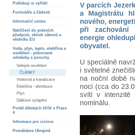
Potřebuji si vyřídit
V parcích Jezer
a Magistrátu h
Formuláře a žádosti
nového, energeti
Informační centra
při zachování 
Nahlížení do právních
předpisů, sbírek zákonů a
energie ohledupl
věstníku EU
obyvatel.
Voda, plyn, teplo, elektřina a
osvětlení - plánované
odstávky a poruchy
U speciálně navrže
Veřejné osvětlení
i světelné znečiš
ČLÁNKY
na noční době nas
Vodovod a kanalizace
noci (cca do 23.
Elektřina - distribuce
svítí v intenzi
Plyn
Dálkové vytápění
nominálu.
Portál dětských hřišť v Praze
4
Informace pro cizince
Pomáháme Ukrajině