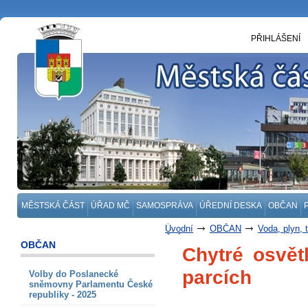
PŘIHLÁŠENÍ
MĚSTSKÁ ČÁST
ÚŘAD MČ
SAMOSPRÁVA
ÚŘEDNÍ DESKA
OBČAN
Úvodní
OBČAN
Voda, plyn, 
ČLÁNKY
OBČAN
Chytré osvět
parcích
Volby do Poslanecké
sněmovny Parlamentu České
republiky - 2025