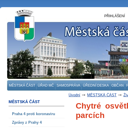
PŘIHLÁŠENÍ
MĚSTSKÁ ČÁST
ÚŘAD MČ
SAMOSPRÁVA
ÚŘEDNÍ DESKA
OBČAN
Úvodní
MĚSTSKÁ ČÁST
Ži
MĚSTSKÁ ČÁST
Chytré osvět
parcích
Praha 4 proti koronaviru
Zprávy z Prahy 4