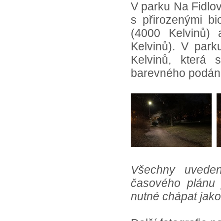
V parku Na Fidlov
s přirozenými bi
(4000 Kelvinů)
Kelvinů). V par
Kelvinů, která 
barevného podání
Všechny uvedené
časového plánu 
nutné chápat jako