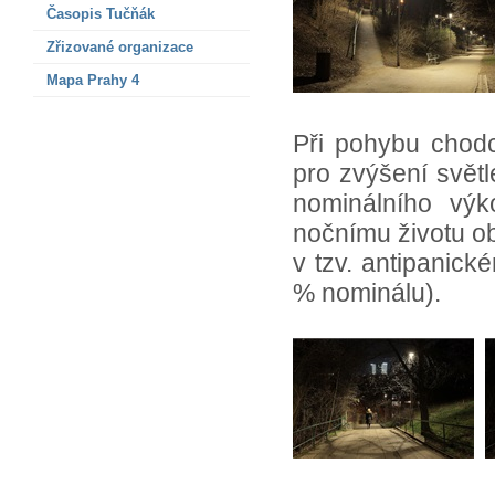
Časopis Tučňák
Zřizované organizace
Mapa Prahy 4
Při pohybu chodc
pro zvýšení svět
nominálního výk
nočnímu životu o
v tzv. antipanick
% nominálu).