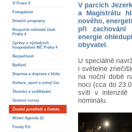
O Praze 4
V parcích Jezer
a Magistrátu h
Fotogalerie
nového, energeti
Dotační programy
při zachování 
Rozpočet městské části
Praha 4
energie ohledupl
Zprávy o výsledcích
obyvatel.
hospodaření MČ Praha 4
Bezpečnost
U speciálně navrže
Bydlení
i světelné znečiš
Doprava a doprava v klidu
na noční době nas
Kultura, sport a volný čas
noci (cca do 23.
svítí v intenzi
Školství a vzdělávání
nominálu.
Územní rozvoj
Životní prostředí a čistota
Místní Agenda 21
Fondy EU