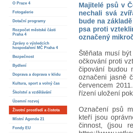
O Praze 4
Majitelé psů v Č
nechali svá zví
Fotogalerie
bude na základě
Dotační programy
psa proti vztekl
Rozpočet městské části
Praha 4
označený mikro
Zprávy o výsledcích
hospodaření MČ Praha 4
Štěňata musí být
Bezpečnost
očkování proti vz
Bydlení
čipování budou m
Doprava a doprava v klidu
označeni jasně č
Kultura, sport a volný čas
červencem 2011.
řízení uložení po
Školství a vzdělávání
Územní rozvoj
Označení psů mik
Životní prostředí a čistota
kteří jsou opráv
Místní Agenda 21
činnost, (jsou 
Fondy EU