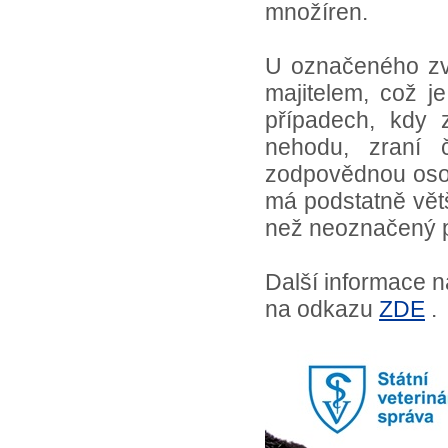
množíren.
U označeného zví
majitelem, což j
případech, kdy 
nehodu, zraní č
zodpovědnou osob
má podstatně větš
než neoznačený 
Další informace n
na odkazu
ZDE
.