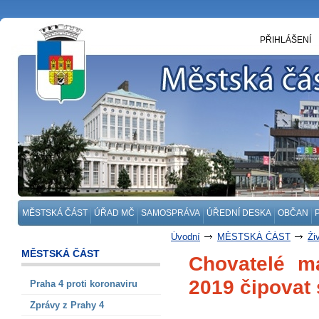
PŘIHLÁŠENÍ
MĚSTSKÁ ČÁST
ÚŘAD MČ
SAMOSPRÁVA
ÚŘEDNÍ DESKA
OBČAN
Úvodní
MĚSTSKÁ ČÁST
Ži
MĚSTSKÁ ČÁST
Chovatelé m
2019 čipovat
Praha 4 proti koronaviru
Zprávy z Prahy 4