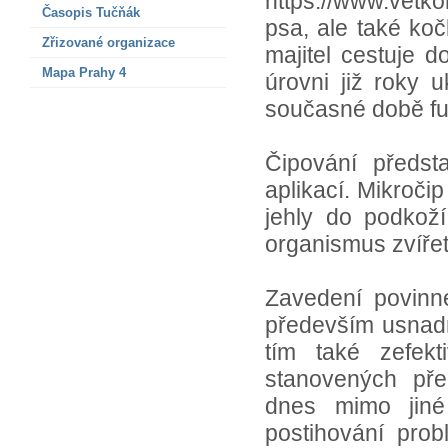
https://www.vetk
Časopis Tučňák
psa, ale také koč
Zřizované organizace
majitel cestuje d
Mapa Prahy 4
úrovni již roky 
současné době fu
Čipování předst
aplikací. Mikroči
jehly do podkoží
organismus zvířet
Zavedení povin
především usnadni
tím také zefekt
stanovených pře
dnes mimo jiné
postihování prob