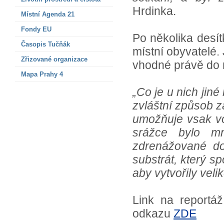
Hrdinka.
Místní Agenda 21
Fondy EU
Po několika desítk
Časopis Tučňák
místní obyvatelé.
Zřizované organizace
vhodné právě do 
Mapa Prahy 4
„Co je u nich jiné
zvláštní způsob za
umožňuje vsak v
srážce bylo mn
zdrenážované do 
substrát, který 
aby vytvořily veli
Link na reportá
odkazu
ZDE