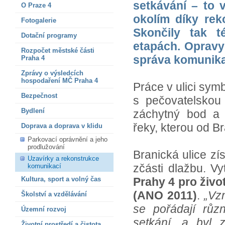
setkávání – to 
O Praze 4
okolím díky rek
Fotogalerie
Skončily tak t
Dotační programy
etapách. Opravy
Rozpočet městské části
správa komunika
Praha 4
Zprávy o výsledcích
hospodaření MČ Praha 4
Práce v ulici sy
Bezpečnost
s pečovatelskou
Bydlení
záchytný bod a 
řeky, kterou od B
Doprava a doprava v klidu
Parkovací oprávnění a jeho
prodlužování
Branická ulice zís
Uzavírky a rekonstrukce
zčásti dlažbu. Vy
komunikací
Kultura, sport a volný čas
Prahy 4 pro živo
(ANO 2011)
.
„Vzn
Školství a vzdělávání
se pořádají rů
Územní rozvoj
setkání, a byl z
Životní prostředí a čistota