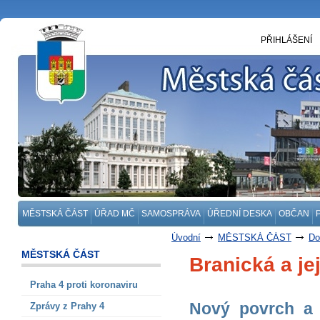
PŘIHLÁŠENÍ
MĚSTSKÁ ČÁST
ÚŘAD MČ
SAMOSPRÁVA
ÚŘEDNÍ DESKA
OBČAN
Úvodní
MĚSTSKÁ ČÁST
Do
MĚSTSKÁ ČÁST
Branická a jej
Praha 4 proti koronaviru
Nový povrch a m
Zprávy z Prahy 4